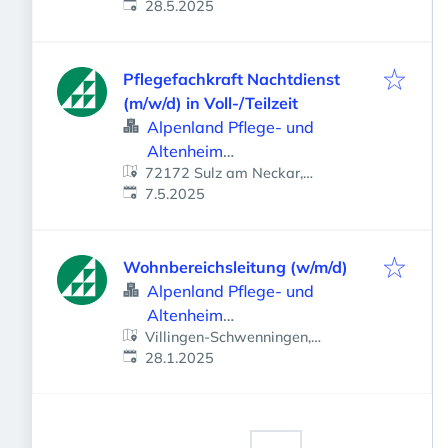
Veröffentlicht
:
Deutschland
28.5.2025
Pflegefachkraft Nachtdienst
(m/w/d) in Voll-/Teilzeit
Alpenland Pflege- und
Altenheim
72172 Sulz am Neckar,
Betriebsgesellschaft mbH
Veröffentlicht
:
Deutschland
7.5.2025
Wohnbereichsleitung (w/m/d)
Alpenland Pflege- und
Altenheim
Villingen-Schwenningen,
Betriebsgesellschaft mbH
Veröffentlicht
:
Deutschland
28.1.2025