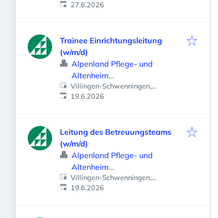
Veröffentlicht
:
Deutschland
27.6.2026
Trainee Einrichtungsleitung
(w/m/d)
Alpenland Pflege- und
Altenheim
Villingen-Schwenningen,
Betriebsgesellschaft mbH
Veröffentlicht
:
Deutschland
19.6.2026
Leitung des Betreuungsteams
(w/m/d)
Alpenland Pflege- und
Altenheim
Villingen-Schwenningen,
Betriebsgesellschaft mbH
Veröffentlicht
:
Deutschland
19.6.2026