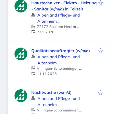
Haustechniker - Elektro - Heizung
- Sanitär (w/m/d) in Teilzeit
Alpenland Pflege- und
Altenheim
72172 Sulz am Neckar,
Betriebsgesellschaft mbH
Veröffentlicht
:
Deutschland
27.5.2026
Qualitätsbeauftragter (w/m/d)
Alpenland Pflege- und
Altenheim
Villingen-Schwenningen,
Betriebsgesellschaft mbH
Veröffentlicht
:
Deutschland
11.11.2025
Nachtwache (w/m/d)
Alpenland Pflege- und
Altenheim
Villingen-Schwenningen,
Betriebsgesellschaft mbH