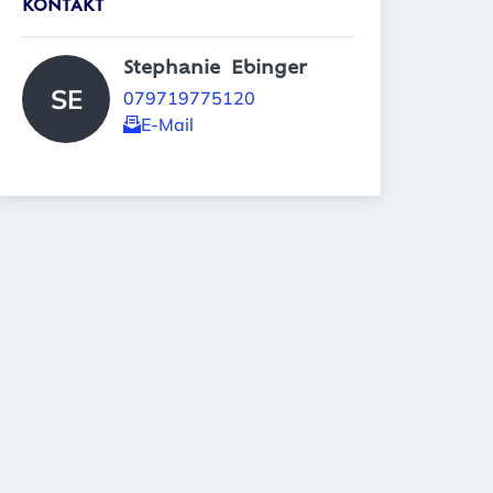
KONTAKT
Stephanie  Ebinger 
SE
079719775120
E-Mail