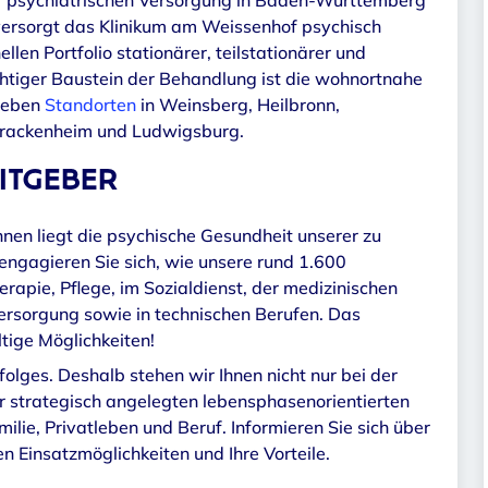
r psychiatrischen Versorgung in Baden-Württemberg
versorgt das Klinikum am Weissenhof psychisch
en Portfolio stationärer, teilstationärer und
tiger Baustein der Behandlung ist die wohnortnahe
sieben
Standorten
in Weinsberg, Heilbronn,
Brackenheim und Ludwigsburg.
ITGEBER
hnen liegt die psychische Gesundheit unserer zu
gagieren Sie sich, wie unsere rund 1.600
rapie, Pflege, im Sozialdienst, der medizinischen
Versorgung sowie in technischen Berufen. Das
tige Möglichkeiten!
olges. Deshalb stehen wir Ihnen nicht nur bei der
er strategisch angelegten lebensphasenorientierten
milie, Privatleben und Beruf. Informieren Sie sich über
en Einsatzmöglichkeiten und Ihre Vorteile.