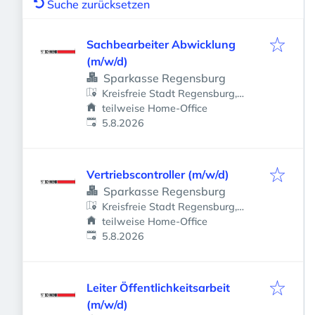
Suche zurücksetzen
Sachbearbeiter Abwicklung
(m/w/d)
Sparkasse Regensburg
Kreisfreie Stadt Regensburg,
Regensburg, Deutschland
teilweise Home-Office
Veröffentlicht
:
5.8.2026
Vertriebscontroller (m/w/d)
Sparkasse Regensburg
Kreisfreie Stadt Regensburg,
Regensburg, Deutschland
teilweise Home-Office
Veröffentlicht
:
5.8.2026
Leiter Öffentlichkeitsarbeit
(m/w/d)