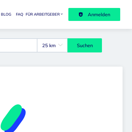
Anmelden
BLOG
FAQ
FÜR ARBEITGEBER
avigation
Suchen