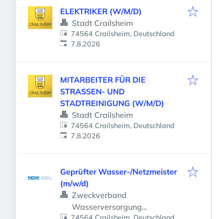
ELEKTRIKER (W/M/D)
Stadt Crailsheim
74564 Crailsheim, Deutschland
Veröffentlicht
:
7.8.2026
MITARBEITER FÜR DIE
STRASSEN- UND
STADTREINIGUNG (W/M/D)
Stadt Crailsheim
74564 Crailsheim, Deutschland
Veröffentlicht
:
7.8.2026
Geprüfter Wasser-/Netzmeister
(m/w/d)
Zweckverband
Wasserversorgung
74564 Crailsheim, Deutschland
Nordostwürttemberg