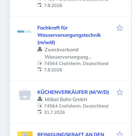
Veröffentlicht
:
7.8.2026
Fachkraft für
Wasserversorgungstechnik
(m/w/d)
Zweckverband
Wasserversorgung
74564 Crailsheim, Deutschland
Nordostwürttemberg
Veröffentlicht
:
7.8.2026
KÜCHENVERKÄUFER (M/W/D)
Möbel Bohn GmbH
74564 Crailsheim, Deutschland
Veröffentlicht
:
31.7.2026
REINIGUNGSKRAFT AN DEN