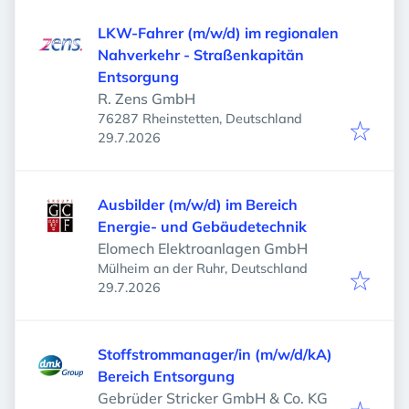
LKW-Fahrer (m/w/d) im regionalen
Nahverkehr - Straßenkapitän
Entsorgung
R. Zens GmbH
76287 Rheinstetten, Deutschland
Veröffentlicht
:
29.7.2026
Ausbilder (m/w/d) im Bereich
Energie- und Gebäudetechnik
Elomech Elektroanlagen GmbH
Mülheim an der Ruhr, Deutschland
Veröffentlicht
:
29.7.2026
Stoffstrommanager/in (m/w/d/kA)
Bereich Entsorgung
Gebrüder Stricker GmbH & Co. KG