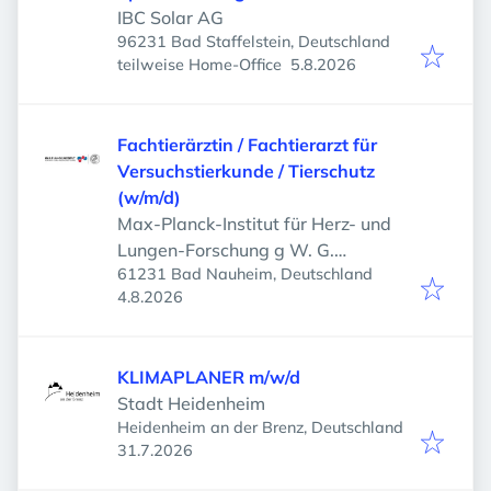
IBC Solar AG
96231 Bad Staffelstein, Deutschland
Veröffentlicht
:
teilweise Home-Office
5.8.2026
Fachtierärztin / Fachtierarzt für
Versuchstierkunde / Tierschutz
(w/m/d)
Max-Planck-Institut für Herz- und
Lungen-Forschung g W. G.
61231 Bad Nauheim, Deutschland
Kerckhoff-Institut
Veröffentlicht
:
4.8.2026
KLIMAPLANER m/w/d
Stadt Heidenheim
Heidenheim an der Brenz, Deutschland
Veröffentlicht
:
31.7.2026