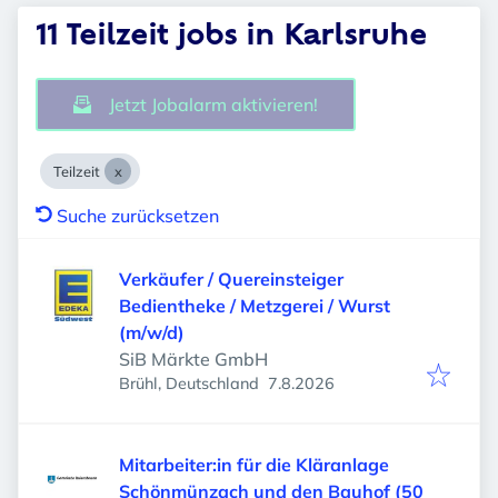
11 Teilzeit jobs in Karlsruhe
Jetzt Jobalarm aktivieren!
Teilzeit
Suche zurücksetzen
Verkäufer / Quereinsteiger
Bedientheke / Metzgerei / Wurst
(m/w/d)
SiB Märkte GmbH
Veröffentlicht
:
Brühl, Deutschland
7.8.2026
Mitarbeiter:in für die Kläranlage
Schönmünzach und den Bauhof (50