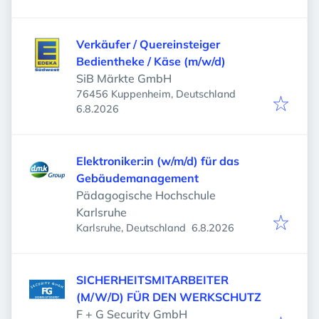
Verkäufer / Quereinsteiger
Bedientheke / Käse (m/w/d)
SiB Märkte GmbH
76456 Kuppenheim, Deutschland
Veröffentlicht
:
6.8.2026
Elektroniker:in (w/m/d) für das
Gebäudemanagement
Pädagogische Hochschule
Karlsruhe
Veröffentlicht
:
Karlsruhe, Deutschland
6.8.2026
SICHERHEITSMITARBEITER
(M/W/D) FÜR DEN WERKSCHUTZ
F + G Security GmbH