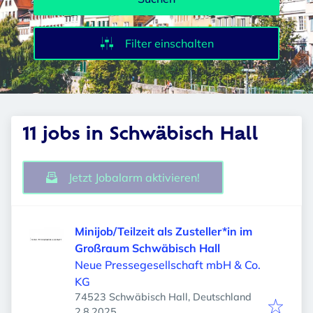
Filter einschalten
11 jobs in Schwäbisch Hall
Jetzt Jobalarm aktivieren!
Minijob/Teilzeit als Zusteller*in im
Großraum Schwäbisch Hall
Neue Pressegesellschaft mbH & Co.
KG
74523 Schwäbisch Hall, Deutschland
Veröffentlicht
:
2.8.2025