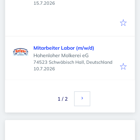
Veröffentlicht
:
Deutschland
15.7.2026
Mitarbeiter Labor (m/w/d)
Hohenloher Molkerei eG
74523 Schwäbisch Hall, Deutschland
Veröffentlicht
:
10.7.2026
1
/
2