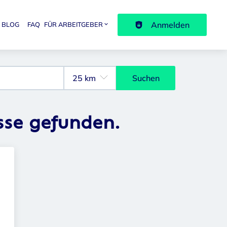
Anmelden
BLOG
FAQ
FÜR ARBEITGEBER
avigation
Suchen
sse gefunden.