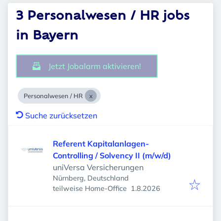
3 Personalwesen / HR jobs
in Bayern
Jetzt Jobalarm aktivieren!
Personalwesen / HR
Suche zurücksetzen
Referent Kapitalanlagen-
Controlling / Solvency II (m/w/d)
uniVersa Versicherungen
Nürnberg, Deutschland
Veröffentlicht
:
teilweise Home-Office
1.8.2026