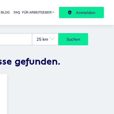
Anmelden
BLOG
FAQ
FÜR ARBEITGEBER
avigation
Suchen
sse gefunden.