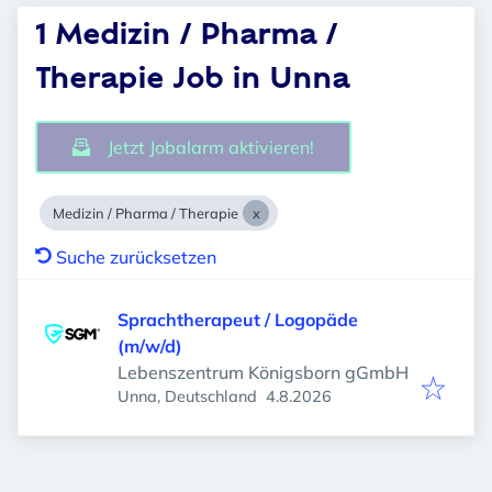
1 Medizin / Pharma /
Therapie Job in Unna
Jetzt Jobalarm aktivieren!
Medizin / Pharma / Therapie
Suche zurücksetzen
Sprachtherapeut / Logopäde
(m/w/d)
Lebenszentrum Königsborn gGmbH
Veröffentlicht
:
Unna, Deutschland
4.8.2026