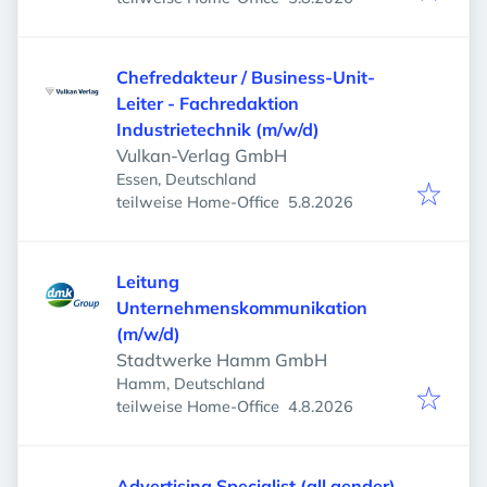
Chefredakteur / Business-Unit-
Leiter - Fachredaktion
Industrietechnik (m/w/d)
Vulkan-Verlag GmbH
Essen, Deutschland
Veröffentlicht
:
teilweise Home-Office
5.8.2026
Leitung
Unternehmenskommunikation
(m/w/d)
Stadtwerke Hamm GmbH
Hamm, Deutschland
Veröffentlicht
:
teilweise Home-Office
4.8.2026
Advertising Specialist (all gender)