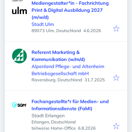
Mediengestalter*in - Fachrichtung
Print & Digital Ausbildung 2027
(m/w/d)
Stadt Ulm
Veröffentlicht
:
89073 Ulm, Deutschland
4.6.2026
Referent Marketing &
Kommunikation (w/m/d)
Alpenland Pflege- und Altenheim
Betriebsgesellschaft mbH
Veröffentlicht
:
Ravensburg, Deutschland
31.7.2025
Fachangestellte*r für Medien- und
Informationsdienste (FaMI)
Stadt Erlangen
Erlangen, Deutschland
Veröffentlicht
:
teilweise Home-Office
6.8.2026