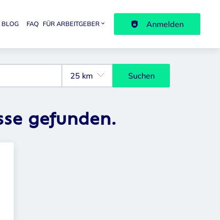
Anmelden
BLOG
FAQ
FÜR ARBEITGEBER
avigation
Suchen
sse gefunden.