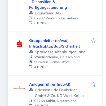
- Disposition &
Fertigungssteuerung
Bauerfeind AG
07937 Zeulenroda-Triebes-
Veröffentlicht
:
Zeulenroda, Deutschland
6.8.2026
Gruppenleiter (m/w/d)
Infrastruktur/Bau/Sicherheit
Sparkasse Altenburger Land
Windischleuba, Deutschland
teilweise Home-Office
Veröffentlicht
:
4.8.2026
Anlagenführer (m/w/d)
Griesson - de Beukelaer
GmbH & Co. KG Werk Kahla
07768 Kahla, Deutschland
Veröffentlicht
:
1.8.2026