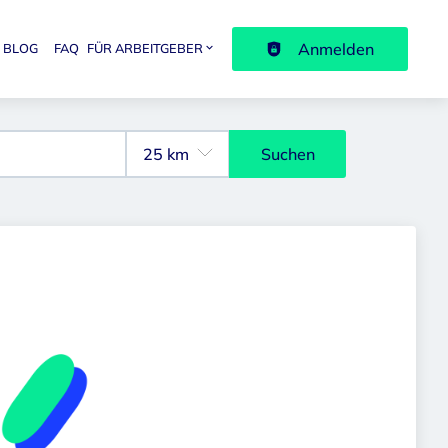
Anmelden
BLOG
FAQ
FÜR ARBEITGEBER
avigation
Suchen