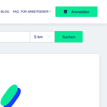
Anmelden
BLOG
FAQ
FÜR ARBEITGEBER
avigation
Suchen