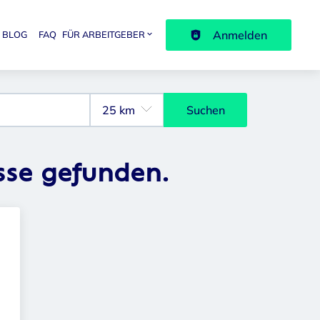
Anmelden
BLOG
FAQ
FÜR ARBEITGEBER
avigation
Suchen
sse gefunden.