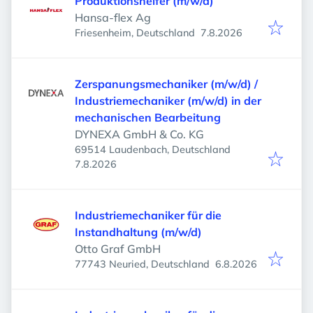
Produktionshelfer (m/w/d)
Hansa-flex Ag
Veröffentlicht
:
Friesenheim, Deutschland
7.8.2026
Zerspanungsmechaniker (m/w/d) /
Industriemechaniker (m/w/d) in der
mechanischen Bearbeitung
DYNEXA GmbH & Co. KG
69514 Laudenbach, Deutschland
Veröffentlicht
:
7.8.2026
Industriemechaniker für die
Instandhaltung (m/w/d)
Otto Graf GmbH
Veröffentlicht
:
77743 Neuried, Deutschland
6.8.2026