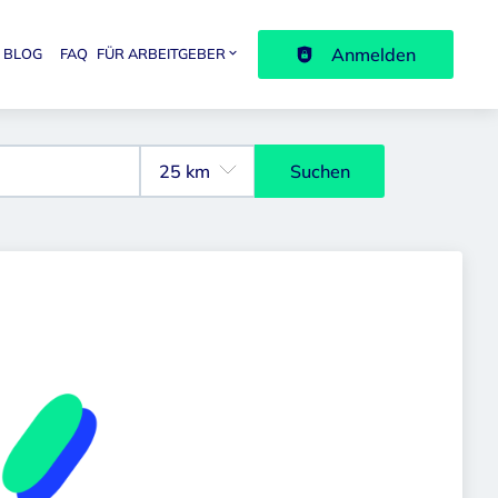
Anmelden
BLOG
FAQ
FÜR ARBEITGEBER
avigation
Suchen