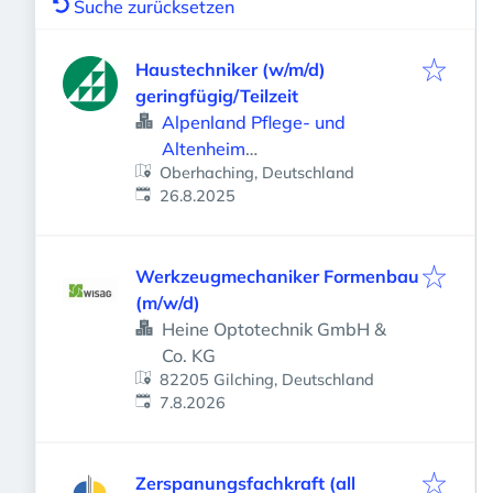
Suche zurücksetzen
Haustechniker (w/m/d)
geringfügig/Teilzeit
Alpenland Pflege- und
Altenheim
Oberhaching, Deutschland
Betriebsgesellschaft mbH
Veröffentlicht
:
26.8.2025
Werkzeugmechaniker Formenbau
(m/w/d)
Heine Optotechnik GmbH &
Co. KG
82205 Gilching, Deutschland
Veröffentlicht
:
7.8.2026
Zerspanungsfachkraft (all