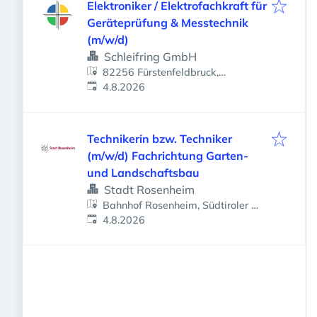
Elektroniker / Elektrofachkraft für
Geräteprüfung & Messtechnik
(m/w/d)
Schleifring GmbH
82256 Fürstenfeldbruck,
Veröffentlicht
:
Deutschland
4.8.2026
Technikerin bzw. Techniker
(m/w/d) Fachrichtung Garten-
und Landschaftsbau
Stadt Rosenheim
Bahnhof Rosenheim, Südtiroler Pl.
Veröffentlicht
:
1, 83022 Rosenheim,
4.8.2026
Deutschland