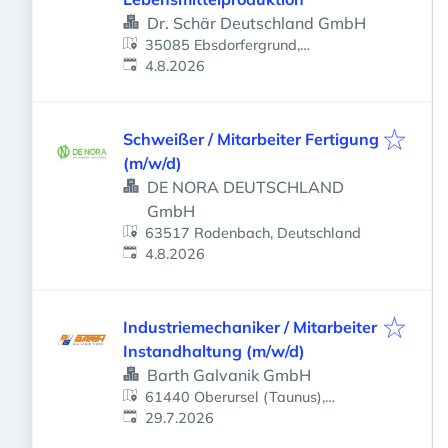
Dr. Schär Deutschland GmbH
35085 Ebsdorfergrund,
Veröffentlicht
:
Deutschland
4.8.2026
Schweißer / Mitarbeiter Fertigung
(m/w/d)
DE NORA DEUTSCHLAND
GmbH
63517 Rodenbach, Deutschland
Veröffentlicht
:
4.8.2026
Industriemechaniker / Mitarbeiter
Instandhaltung (m/w/d)
Barth Galvanik GmbH
61440 Oberursel (Taunus),
Veröffentlicht
:
Deutschland
29.7.2026