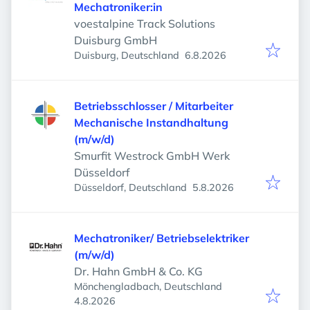
Mechatroniker:in
voestalpine Track Solutions
Duisburg GmbH
Veröffentlicht
:
Duisburg, Deutschland
6.8.2026
Betriebsschlosser / Mitarbeiter
Mechanische Instandhaltung
(m/w/d)
Smurfit Westrock GmbH Werk
Düsseldorf
Veröffentlicht
:
Düsseldorf, Deutschland
5.8.2026
Mechatroniker/ Betriebselektriker
(m/w/d)
Dr. Hahn GmbH & Co. KG
Mönchengladbach, Deutschland
Veröffentlicht
:
4.8.2026