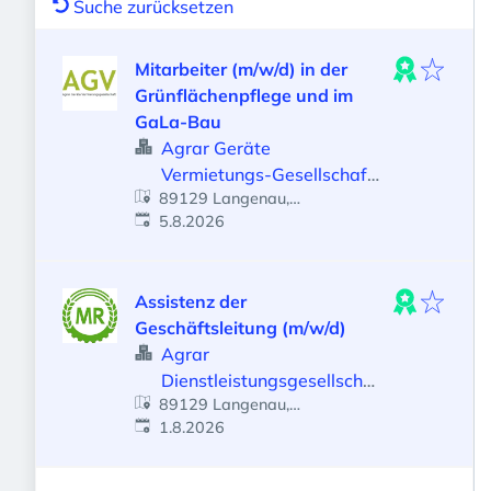
Suche zurücksetzen
Mitarbeiter (m/w/d) in der
Grünflächenpflege und im
GaLa-Bau
Agrar Geräte
Vermietungs-Gesellschaft
89129 Langenau,
Langenau mbH
Veröffentlicht
:
Deutschland
5.8.2026
Assistenz der
Geschäftsleitung (m/w/d)
Agrar
Dienstleistungsgesellschaf
89129 Langenau,
t des Maschinenring Ulm-
Veröffentlicht
:
Deutschland
1.8.2026
Heidenheim mbH