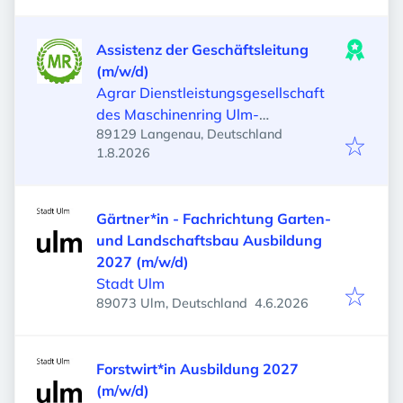
Assistenz der Geschäftsleitung
(m/w/d)
Agrar Dienstleistungsgesellschaft
des Maschinenring Ulm-
89129 Langenau, Deutschland
Heidenheim mbH
Veröffentlicht
:
1.8.2026
Gärtner*in - Fachrichtung Garten-
und Landschaftsbau Ausbildung
2027 (m/w/d)
Stadt Ulm
Veröffentlicht
:
89073 Ulm, Deutschland
4.6.2026
Forstwirt*in Ausbildung 2027
(m/w/d)