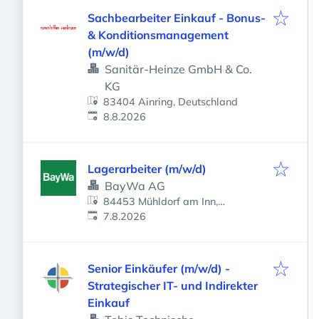
Sachbearbeiter Einkauf - Bonus-
& Konditionsmanagement
(m/w/d)
Sanitär-Heinze GmbH & Co.
KG
83404 Ainring, Deutschland
Veröffentlicht
:
8.8.2026
Lagerarbeiter (m/w/d)
BayWa AG
84453 Mühldorf am Inn,
Veröffentlicht
:
Deutschland
7.8.2026
Senior Einkäufer (m/w/d) -
Strategischer IT- und Indirekter
Einkauf