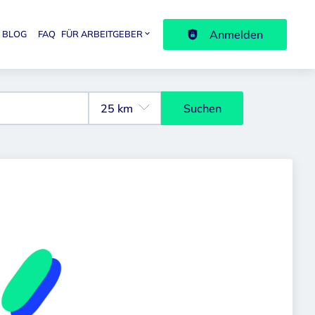
Anmelden
BLOG
FAQ
FÜR ARBEITGEBER
avigation
Suchen