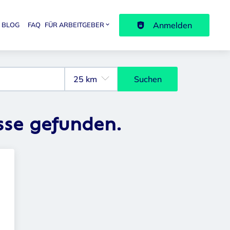
Anmelden
BLOG
FAQ
FÜR ARBEITGEBER
avigation
Suchen
sse gefunden.