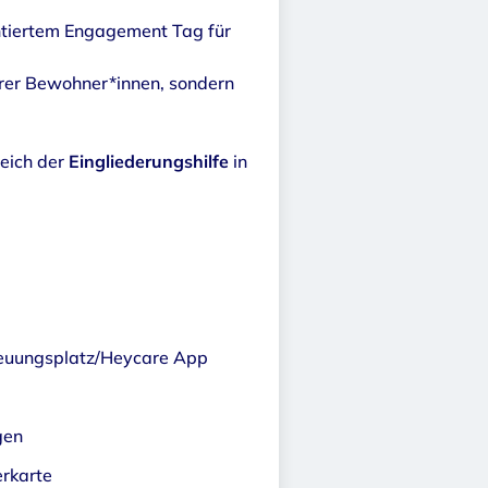
entiertem Engagement Tag für
erer Bewohner*innen, sondern
reich der
Eingliederungshilfe
in
treuungsplatz/Heycare App
gen
erkarte