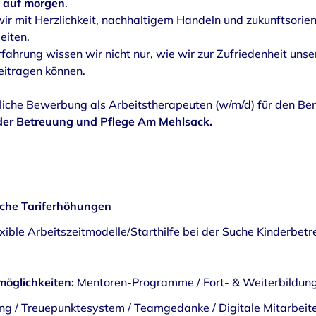
t auf morgen
.
wir mit Herzlichkeit, nachhaltigem Handeln und zukunftsori
eiten.
ahrung wissen wir nicht nur, wie wir zur Zufriedenheit uns
eitragen können.
ftliche Bewerbung als Arbeitstherapeuten (w/m/d) für den Be
der Betreuung und Pflege Am Mehlsack.
liche Tariferhöhungen
exible Arbeitszeitmodelle/Starthilfe bei der Suche Kinderbe
möglichkeiten:
Mentoren-Programme / Fort- & Weiterbildun
g / Treuepunktesystem / Teamgedanke / Digitale Mitarbeit