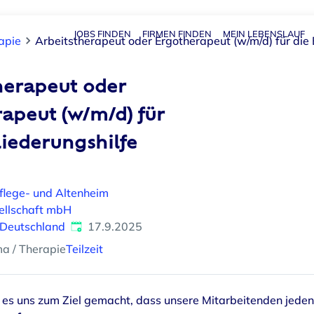
JOBS FINDEN
FIRMEN FINDEN
MEIN LEBENSLAUF
Haupt-N
apie
Arbeitstherapeut oder Ergotherapeut (w/m/d) für die 
herapeut oder
apeut (w/m/d) für
liederungshilfe
flege- und Altenheim
ellschaft mbH
Veröffentlicht
:
 Deutschland
17.9.2025
ma / Therapie
Teilzeit
 es uns zum Ziel gemacht, dass unsere Mitarbeitenden jede