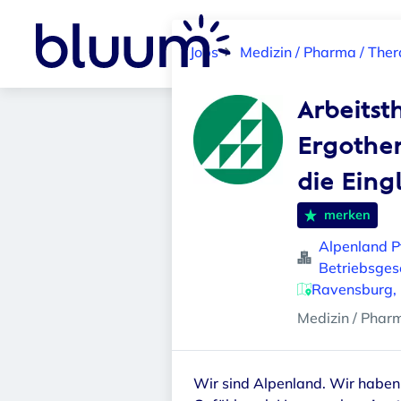
Jobs
Medizin / Pharma / Ther
Arbeitst
Ergother
die Eing
merken
Alpenland P
Betriebsges
Ravensburg,
Medizin / Phar
Wir sind Alpenland. Wir haben